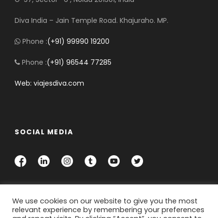
Diva India – Jain Temple Road. Khajuraho. MP.
Phone :
(+91) 99990 19200
Phone :
(+91) 96544 77285
Web: viajesdiva.com
SOCIAL MEDIA
We use cookies on our website to give you the most
We are using cookies to give you the best experience.
relevant experience by remembering your preferences
You can find out more about which cookies we are