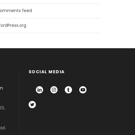
omments feed
ordPress.org
SOCIAL MEDIA
om
01,
ad.