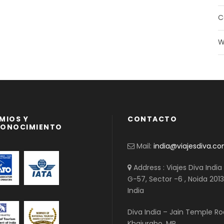
C
W
MIOS Y
CONTACTO
CONOCIMIENTO
Mail:
india@viajesdiva.c
Address : Viajes Diva India
G-57, Sector -6 , Noida 2013
India
Diva India – Jain Temple Ro
Khajuraho. MP.