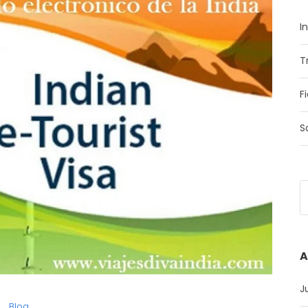
I
T
F
S
A
J
Blog