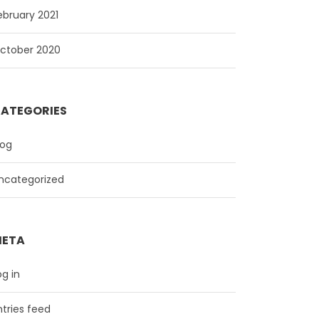
ebruary 2021
ctober 2020
ATEGORIES
log
ncategorized
ETA
og in
ntries feed