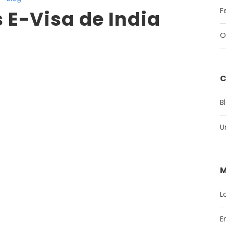
F
E-Visa de India
O
C
B
U
M
L
E